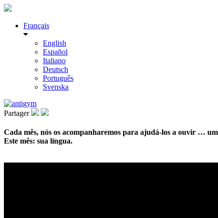
Français
English
Español
Italiano
Deutsch
Português
Svenska
Partager
Cada mês, nós os acompanharemos para ajudá-los a ouvir … uma
Este mês: sua língua.