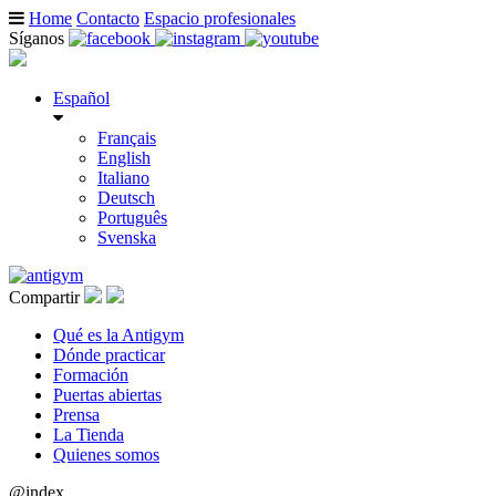
Home
Contacto
Espacio profesionales
Síganos
Español
Français
English
Italiano
Deutsch
Português
Svenska
Compartir
Qué es la Antigym
Dónde practicar
Formación
Puertas abiertas
Prensa
La Tienda
Quienes somos
@index