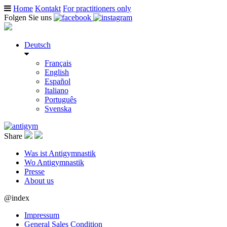
Home
Kontakt
For practitioners only
Folgen Sie uns
Deutsch
Français
English
Español
Italiano
Português
Svenska
Share
Was ist Antigymnastik
Wo Antigymnastik
Presse
About us
@index
Impressum
General Sales Condition