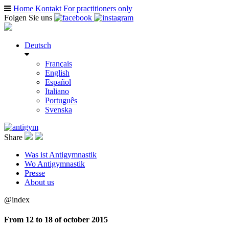
Home
Kontakt
For practitioners only
Folgen Sie uns
Deutsch
Français
English
Español
Italiano
Português
Svenska
Share
Was ist Antigymnastik
Wo Antigymnastik
Presse
About us
@index
From 12 to 18 of october 2015