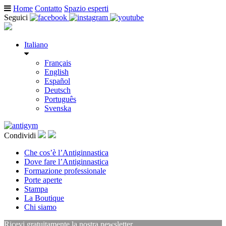
Home
Contatto
Spazio esperti
Seguici
Italiano
Français
English
Español
Deutsch
Português
Svenska
Condividi
Che cos’è l’Antiginnastica
Dove fare l’Antiginnastica
Formazione professionale
Porte aperte
Stampa
La Boutique
Chi siamo
Ricevi gratuitamente la nostra newsletter