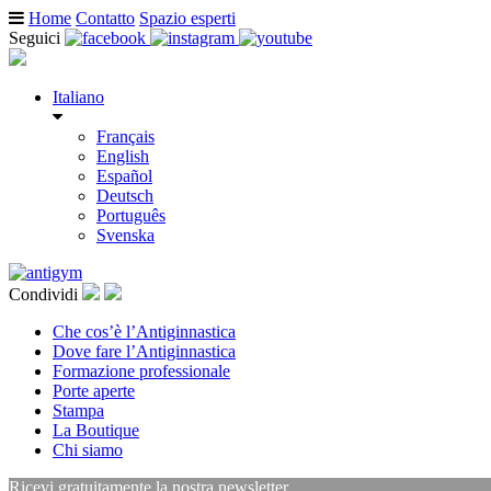
Home
Contatto
Spazio esperti
Seguici
Italiano
Français
English
Español
Deutsch
Português
Svenska
Condividi
Che cos’è l’Antiginnastica
Dove fare l’Antiginnastica
Formazione professionale
Porte aperte
Stampa
La Boutique
Chi siamo
Ricevi gratuitamente la nostra newsletter