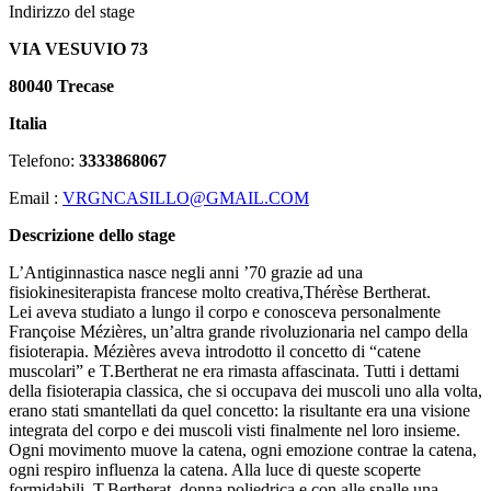
Indirizzo del stage
VIA VESUVIO 73
80040 Trecase
Italia
Telefono:
3333868067
Email :
VRGNCASILLO@GMAIL.COM
Descrizione dello stage
L’Antiginnastica nasce negli anni ’70 grazie ad una
fisiokinesiterapista francese molto creativa,Thérèse Bertherat.
Lei aveva studiato a lungo il corpo e conosceva personalmente
Françoise Mézières, un’altra grande rivoluzionaria nel campo della
fisioterapia. Mézières aveva introdotto il concetto di “catene
muscolari” e T.Bertherat ne era rimasta affascinata. Tutti i dettami
della fisioterapia classica, che si occupava dei muscoli uno alla volta,
erano stati smantellati da quel concetto: la risultante era una visione
integrata del corpo e dei muscoli visti finalmente nel loro insieme.
Ogni movimento muove la catena, ogni emozione contrae la catena,
ogni respiro influenza la catena. Alla luce di queste scoperte
formidabili, T.Bertherat, donna poliedrica e con alle spalle una