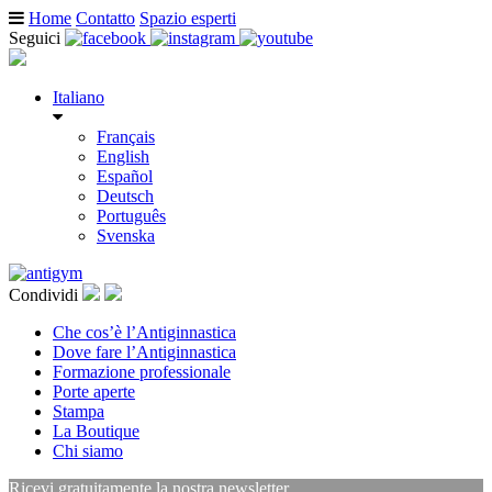
Home
Contatto
Spazio esperti
Seguici
Italiano
Français
English
Español
Deutsch
Português
Svenska
Condividi
Che cos’è l’Antiginnastica
Dove fare l’Antiginnastica
Formazione professionale
Porte aperte
Stampa
La Boutique
Chi siamo
Ricevi gratuitamente la nostra newsletter