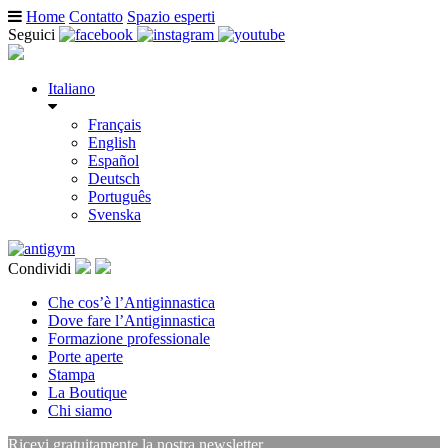
Home
Contatto
Spazio esperti
Seguici
Italiano
Français
English
Español
Deutsch
Português
Svenska
Condividi
Che cos’è l’Antiginnastica
Dove fare l’Antiginnastica
Formazione professionale
Porte aperte
Stampa
La Boutique
Chi siamo
Ricevi gratuitamente la nostra newsletter