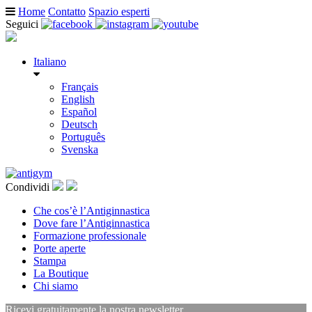
Home
Contatto
Spazio esperti
Seguici
Italiano
Français
English
Español
Deutsch
Português
Svenska
Condividi
Che cos’è l’Antiginnastica
Dove fare l’Antiginnastica
Formazione professionale
Porte aperte
Stampa
La Boutique
Chi siamo
Ricevi gratuitamente la nostra newsletter