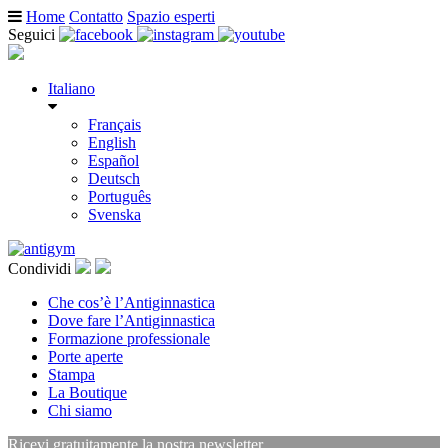
Home
Contatto
Spazio esperti
Seguici
Italiano
Français
English
Español
Deutsch
Português
Svenska
Condividi
Che cos’è l’Antiginnastica
Dove fare l’Antiginnastica
Formazione professionale
Porte aperte
Stampa
La Boutique
Chi siamo
Ricevi gratuitamente la nostra newsletter