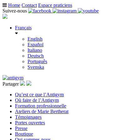
Home
Contact
Espace praticiens
Suivez-nous
Français
English
Español
Italiano
Deutsch
Português
Svenska
Partager
Qu’est ce que l’Antigym
Où faire de l’Antigym
Formation professionnelle
Ateliers de Marie Bertherat
Témoignages
Portes ouvertes
Presse
Boutique
Qui sommes-nous