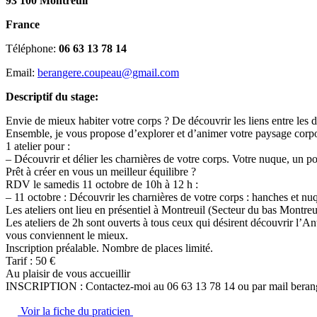
93 100 Montreuil
France
Téléphone:
06 63 13 78 14
Email:
berangere.coupeau@gmail.com
Descriptif du stage:
Envie de mieux habiter votre corps ? De découvrir les liens entre les di
Ensemble, je vous propose d’explorer et d’animer votre paysage corporel
1 atelier pour :
– Découvrir et délier les charnières de votre corps. Votre nuque, un pont
Prêt à créer en vous un meilleur équilibre ?
RDV le samedis 11 octobre de 10h à 12 h :
– 11 octobre : Découvrir les charnières de votre corps : hanches et nu
Les ateliers ont lieu en présentiel à Montreuil (Secteur du bas Montreui
Les ateliers de 2h sont ouverts à tous ceux qui désirent découvrir l’
vous conviennent le mieux.
Inscription préalable. Nombre de places limité.
Tarif : 50 €
Au plaisir de vous accueillir
INSCRIPTION : Contactez-moi au 06 63 13 78 14 ou par mail bera
Voir la fiche du praticien