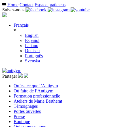
Home
Contact
Espace praticiens
Suivez-nous
Français
English
Español
Italiano
Deutsch
Português
Svenska
Partager
Qu’est ce que l’Antigym
Où faire de l’Antigym
Formation professionnelle
Ateliers de Marie Bertherat
Témoignages
Portes ouvertes
Presse
Boutique
Qui sommes-nous