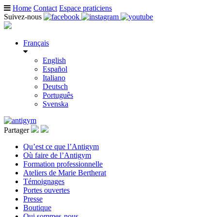
Home
Contact
Espace praticiens
Suivez-nous
Français
English
Español
Italiano
Deutsch
Português
Svenska
Partager
Qu’est ce que l’Antigym
Où faire de l’Antigym
Formation professionnelle
Ateliers de Marie Bertherat
Témoignages
Portes ouvertes
Presse
Boutique
Qui sommes-nous