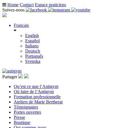
Home
Contact
Espace praticiens
Suivez-nous
Français
English
Español
Italiano
Deutsch
Português
Svenska
Partager
Qu’est ce que l’Antigym
Où faire de l’Antigym
Formation professionnelle
Ateliers de Marie Bertherat
Témoignages
Portes ouvertes
Presse
Boutique
Qui sommes-nous