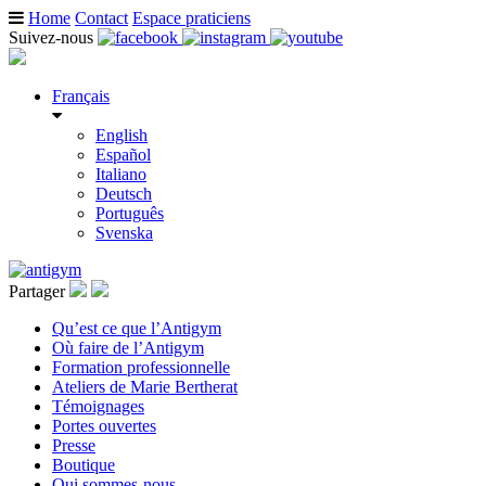
Home
Contact
Espace praticiens
Suivez-nous
Français
English
Español
Italiano
Deutsch
Português
Svenska
Partager
Qu’est ce que l’Antigym
Où faire de l’Antigym
Formation professionnelle
Ateliers de Marie Bertherat
Témoignages
Portes ouvertes
Presse
Boutique
Qui sommes-nous