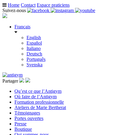
Home
Contact
Espace praticiens
Suivez-nous
Français
English
Español
Italiano
Deutsch
Português
Svenska
Partager
Qu’est ce que l’Antigym
Où faire de l’Antigym
Formation professionnelle
Ateliers de Marie Bertherat
Témoignages
Portes ouvertes
Presse
Boutique
Qui sommes-nous