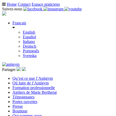
Home
Contact
Espace praticiens
Suivez-nous
Français
English
Español
Italiano
Deutsch
Português
Svenska
Partager
Qu’est ce que l’Antigym
Où faire de l’Antigym
Formation professionnelle
Ateliers de Marie Bertherat
Témoignages
Portes ouvertes
Presse
Boutique
Qui sommes-nous