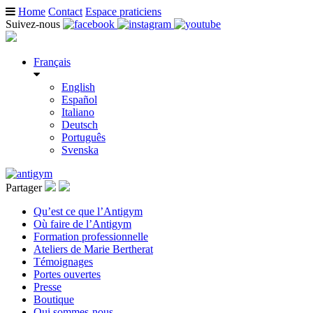
Home
Contact
Espace praticiens
Suivez-nous
Français
English
Español
Italiano
Deutsch
Português
Svenska
Partager
Qu’est ce que l’Antigym
Où faire de l’Antigym
Formation professionnelle
Ateliers de Marie Bertherat
Témoignages
Portes ouvertes
Presse
Boutique
Qui sommes-nous