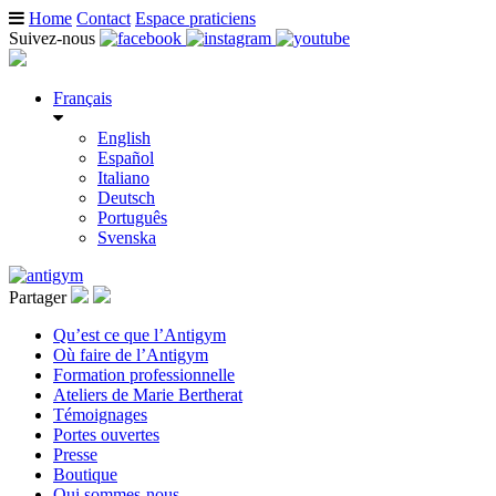
Home
Contact
Espace praticiens
Suivez-nous
Français
English
Español
Italiano
Deutsch
Português
Svenska
Partager
Qu’est ce que l’Antigym
Où faire de l’Antigym
Formation professionnelle
Ateliers de Marie Bertherat
Témoignages
Portes ouvertes
Presse
Boutique
Qui sommes-nous