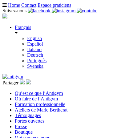
Home
Contact
Espace praticiens
Suivez-nous
Français
English
Español
Italiano
Deutsch
Português
Svenska
Partager
Qu’est ce que l’Antigym
Où faire de l’Antigym
Formation professionnelle
Ateliers de Marie Bertherat
Témoignages
Portes ouvertes
Presse
Boutique
Qui sommes-nous