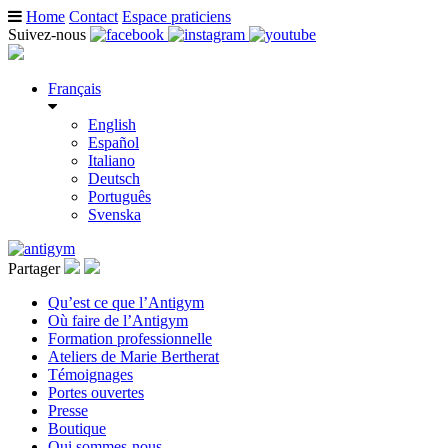
Home
Contact
Espace praticiens
Suivez-nous
Français
English
Español
Italiano
Deutsch
Português
Svenska
Partager
Qu’est ce que l’Antigym
Où faire de l’Antigym
Formation professionnelle
Ateliers de Marie Bertherat
Témoignages
Portes ouvertes
Presse
Boutique
Qui sommes-nous