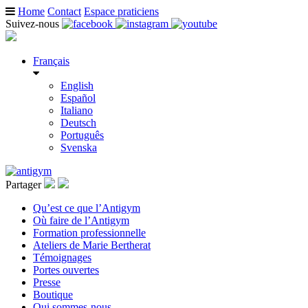
Home
Contact
Espace praticiens
Suivez-nous
Français
English
Español
Italiano
Deutsch
Português
Svenska
Partager
Qu’est ce que l’Antigym
Où faire de l’Antigym
Formation professionnelle
Ateliers de Marie Bertherat
Témoignages
Portes ouvertes
Presse
Boutique
Qui sommes-nous