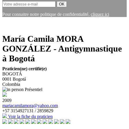
Pour connaitre notre politique de confidentialité,
cliquez ici
María Camila MORA
GONZÁLEZ - Antigymnastique
à Bogotá
Praticien(ne) certifié(e)
BOGOTÁ
0001
Bogotá
Colombia
Présentiel
2009
mariacamilamora@yahoo.com
+57 3154927131 / 2859829
Voir la fiche du praticien