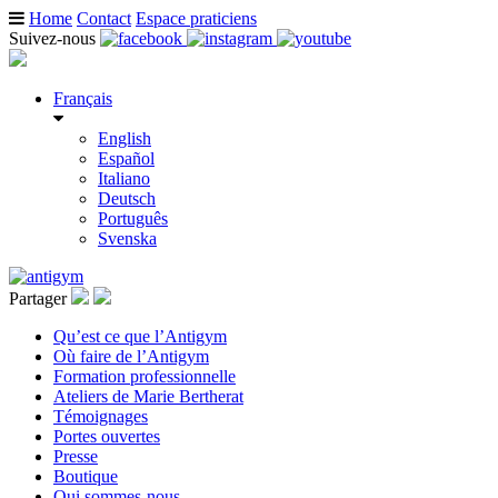
Home
Contact
Espace praticiens
Suivez-nous
Français
English
Español
Italiano
Deutsch
Português
Svenska
Partager
Qu’est ce que l’Antigym
Où faire de l’Antigym
Formation professionnelle
Ateliers de Marie Bertherat
Témoignages
Portes ouvertes
Presse
Boutique
Qui sommes-nous