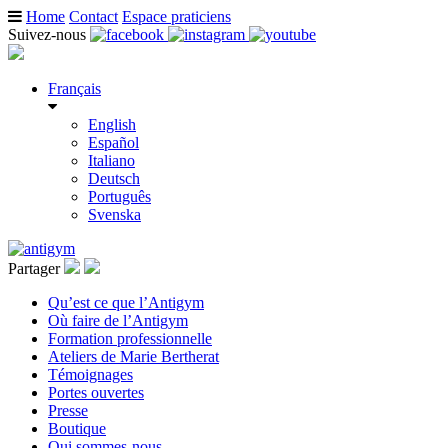
Home
Contact
Espace praticiens
Suivez-nous
Français
English
Español
Italiano
Deutsch
Português
Svenska
Partager
Qu’est ce que l’Antigym
Où faire de l’Antigym
Formation professionnelle
Ateliers de Marie Bertherat
Témoignages
Portes ouvertes
Presse
Boutique
Qui sommes-nous