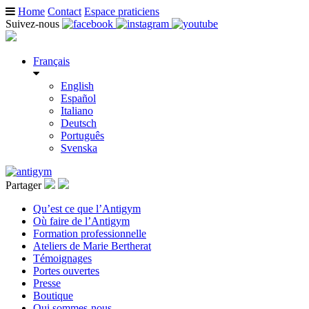
Home
Contact
Espace praticiens
Suivez-nous
Français
English
Español
Italiano
Deutsch
Português
Svenska
Partager
Qu’est ce que l’Antigym
Où faire de l’Antigym
Formation professionnelle
Ateliers de Marie Bertherat
Témoignages
Portes ouvertes
Presse
Boutique
Qui sommes-nous