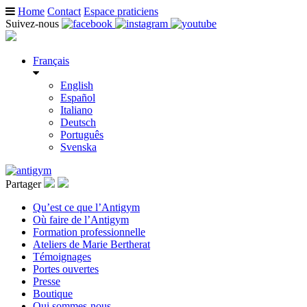
Home
Contact
Espace praticiens
Suivez-nous
Français
English
Español
Italiano
Deutsch
Português
Svenska
Partager
Qu’est ce que l’Antigym
Où faire de l’Antigym
Formation professionnelle
Ateliers de Marie Bertherat
Témoignages
Portes ouvertes
Presse
Boutique
Qui sommes-nous