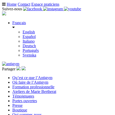
Home
Contact
Espace praticiens
Suivez-nous
Français
English
Español
Italiano
Deutsch
Português
Svenska
Partager
Qu’est ce que l’Antigym
Où faire de l’Antigym
Formation professionnelle
Ateliers de Marie Bertherat
Témoignages
Portes ouvertes
Presse
Boutique
Qui sommes-nous