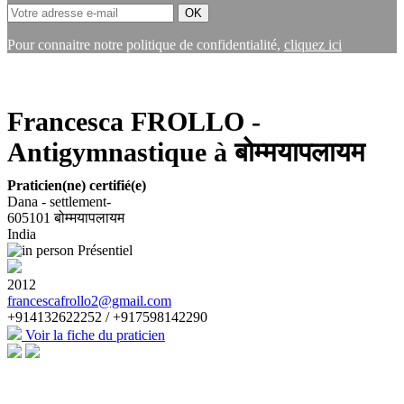
Pour connaitre notre politique de confidentialité,
cliquez ici
Francesca FROLLO -
Antigymnastique à बोम्मयापलायम
Praticien(ne) certifié(e)
Dana - settlement-
605101
बोम्मयापलायम
India
Présentiel
2012
francescafrollo2@gmail.com
+914132622252 / +917598142290
Voir la fiche du praticien