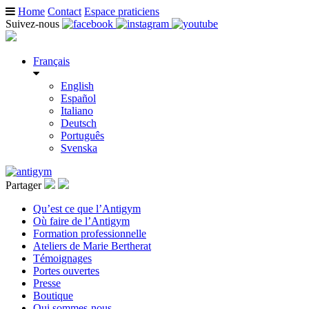
Home
Contact
Espace praticiens
Suivez-nous
Français
English
Español
Italiano
Deutsch
Português
Svenska
Partager
Qu’est ce que l’Antigym
Où faire de l’Antigym
Formation professionnelle
Ateliers de Marie Bertherat
Témoignages
Portes ouvertes
Presse
Boutique
Qui sommes-nous